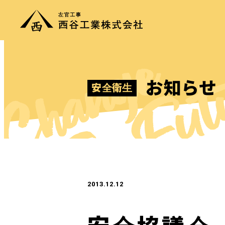
投
稿
Change
ナ
The Fut
ビ
hang
ゲ
お知らせ
ー
安全衛生
シ
ョ
ン
2013.12.12