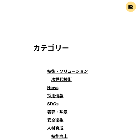
e
メ
ー
ル
カテゴリー
技術・ソリューション
次世代技術
News
採用情報
SDGs
表彰・勲章
安全衛生
人材育成
技能向上