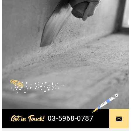
03-5968-0787
Get in Touch!