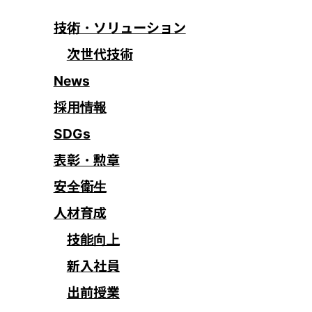
技術・ソリューション
次世代技術
News
採用情報
SDGs
表彰・勲章
安全衛生
人材育成
技能向上
新入社員
出前授業