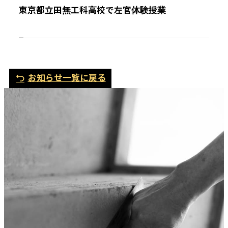
東京都立田無工科高校で左官体験授業
お知らせ一覧に戻る
電
メ
話
ー
ル