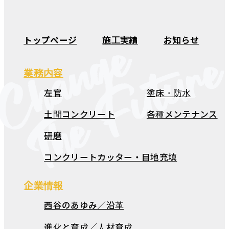
Change
トップページ
施工実績
お知らせ
The Futur
業務内容
左官
塗床・防水
土間コンクリート
各種メンテナンス
研磨
コンクリートカッター・目地充填
企業情報
西谷のあゆみ／沿革
進化と育成／人材育成