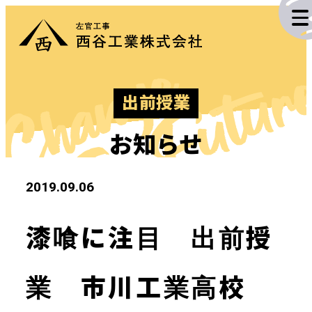
投
Change
稿
The Futur
ナ
出前授業
ビ
施工実績
ゲ
お知らせ
ー
業務内容
2019.09.06
シ
企業情報
ョ
漆喰に注目 出前授
ン
採用情報
業 市川工業高校