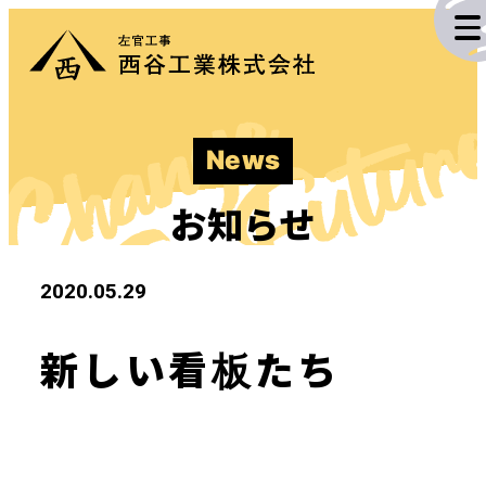
投
Change
稿
The Futur
ナ
News
ビ
施工実績
ゲ
お知らせ
ー
業務内容
2020.05.29
シ
企業情報
ョ
新しい看板たち
ン
採用情報