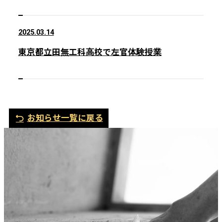
2025.03.14
東京都立田無工科高校で左官体験授業
お知らせ一覧に戻る
電
メ
話
ー
ル