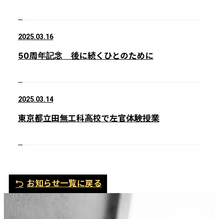
2025.03.16
50周年記念 後に続くひとのために
2025.03.14
東京都立田無工科高校で左官体験授業
お知らせ一覧に戻る
電
メ
話
ー