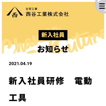
投
Change
稿
The Futur
ナ
新入社員
ビ
施工実績
ゲ
お知らせ
ー
業務内容
2021.04.19
シ
企業情報
ョ
新入社員研修 電動
ン
採用情報
工具