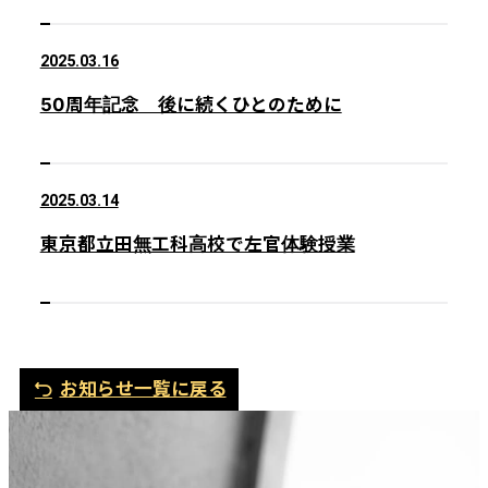
2025.03.16
50周年記念 後に続くひとのために
2025.03.14
東京都立田無工科高校で左官体験授業
お知らせ一覧に戻る
電
メ
話
ー
ル