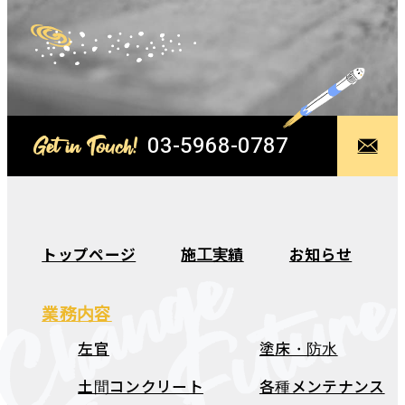
03-5968-0787
Get in Touch!
Change
トップページ
施工実績
お知らせ
The Futur
業務内容
左官
塗床・防水
土間コンクリート
各種メンテナンス