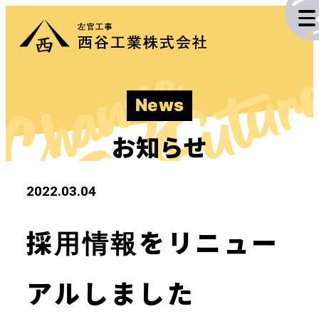
投
Change
稿
The Futur
ナ
News
ビ
施工実績
ゲ
お知らせ
ー
業務内容
2022.03.04
シ
企業情報
ョ
採用情報をリニュー
ン
採用情報
アルしました