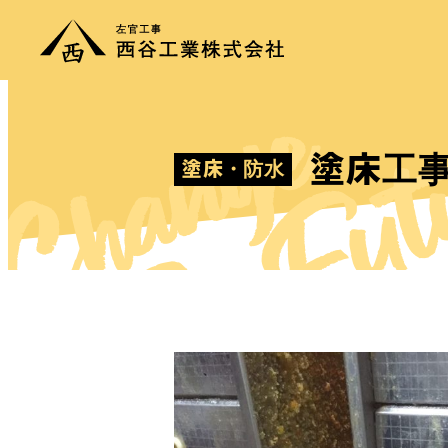
Change
The Fut
hang
塗床工
塗床・防水