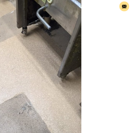
e
メ
ー
ル