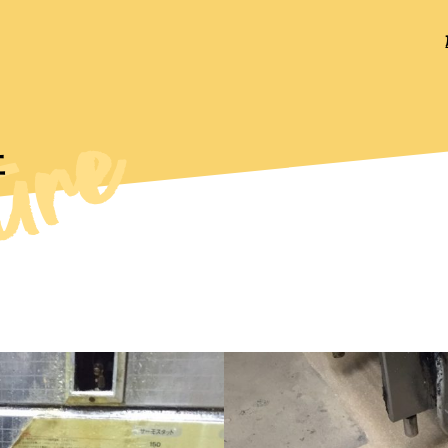
ure
e
事