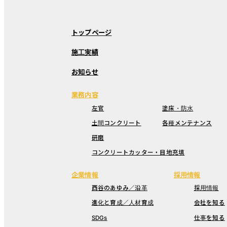
トップページ
施工実績
お知らせ
業務内容
左官
塗床・防水
土間コンクリート
各種メンテナンス
研磨
コンクリートカッター・目地充填
企業情報
採用情報
西谷のあゆみ／沿革
採用情報
進化と育成／人材育成
会社を知る
SDGs
仕事を知る