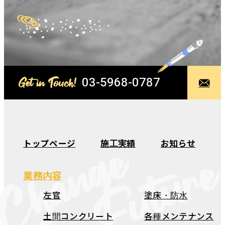
03-5968-0787
Get in Touch!
Change
トップページ
施工実績
お知らせ
The Futur
業務内容
左官
塗床・防水
土間コンクリート
各種メンテナンス