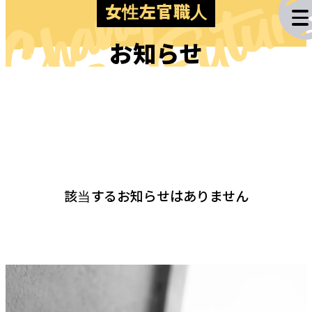
Change
The Futur
女性左官職人
お知らせ
施工実績
業務内容
該当するお知らせはありません
企業情報
電
メ
採用情報
話
ー